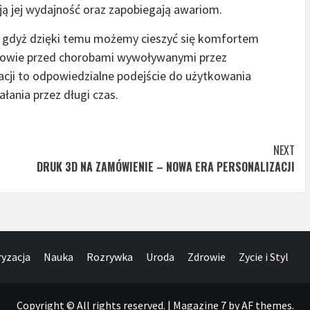
ją jej wydajność oraz zapobiegają awariom.
a, gdyż dzięki temu możemy cieszyć się komfortem
drowie przed chorobami wywoływanymi przez
acji to odpowiedzialne podejście do użytkowania
łania przez długi czas.
NEXT
DRUK 3D NA ZAMÓWIENIE – NOWA ERA PERSONALIZACJI
yzacja
Nauka
Rozrywka
Uroda
Zdrowie
Zycie i Styl
Copyright © All rights reserved.
|
Magazine 7
by AF themes.