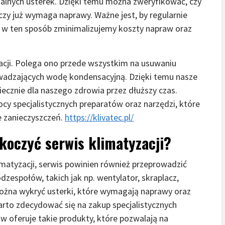
alnych usterek. Dzięki temu można zweryfikować, czy
 czy już wymaga naprawy. Ważne jest, by regularnie
ż w ten sposób zminimalizujemy koszty napraw oraz
acji. Polega ono przede wszystkim na usuwaniu
adzających wodę kondensacyjną. Dzięki temu nasze
piecznie dla naszego zdrowia przez dłuższy czas.
y specjalistycznych preparatów oraz narzędzi, które
e zanieczyszczeń.
https://klivatec.pl/
koczyć serwis klimatyzacji?
imatyzacji, serwis powinien również przeprowadzić
zespołów, takich jak np. wentylator, skraplacz,
można wykryć usterki, które wymagają naprawy oraz
to zdecydować się na zakup specjalistycznych
 oferuje takie produkty, które pozwalają na