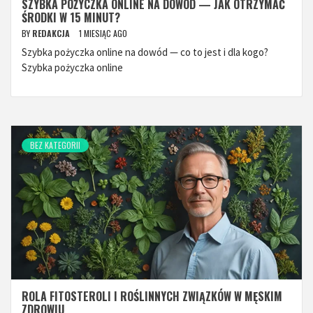
SZYBKA POŻYCZKA ONLINE NA DOWÓD — JAK OTRZYMAĆ
ŚRODKI W 15 MINUT?
BY
REDAKCJA
1 MIESIĄC AGO
Szybka pożyczka online na dowód — co to jest i dla kogo?
Szybka pożyczka online
BEZ KATEGORII
ROLA FITOSTEROLI I ROŚLINNYCH ZWIĄZKÓW W MĘSKIM
ZDROWIU