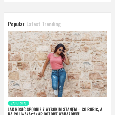
Popular
Latest
Trending
ZYCIE I STYL
JAK NOSIĆ SPODNIE Z WYSOKIM STANEM – CO ROBIĆ, A
NA CO UWAŻAĆ? ŁAP GOTOWE WSKAZÓWKI!