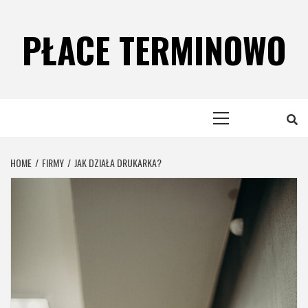
Skip
to
PŁACE TERMINOWO
content
Primary
Menu
HOME
FIRMY
JAK DZIAŁA DRUKARKA?