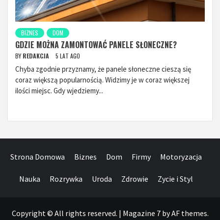
BIZNES
DOM
GDZIE MOŻNA ZAMONTOWAĆ PANELE SŁONECZNE?
BY
REDAKCJA
5 LAT AGO
Chyba zgodnie przyznamy, że panele słoneczne cieszą się
coraz większą popularnością. Widzimy je w coraz większej
ilości miejsc. Gdy wjedziemy...
Strona Domowa
Biznes
Dom
Firmy
Motoryzacja
Nauka
Rozrywka
Uroda
Zdrowie
Zycie i Styl
Copyright © All rights reserved.
|
Magazine 7
by AF themes.