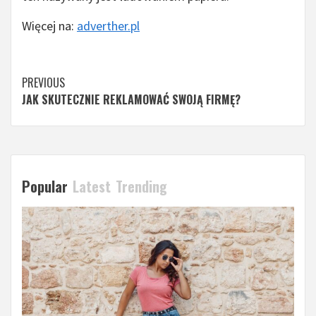
Więcej na:
adverther.pl
Continue
PREVIOUS
JAK SKUTECZNIE REKLAMOWAĆ SWOJĄ FIRMĘ?
Reading
Popular
Latest
Trending